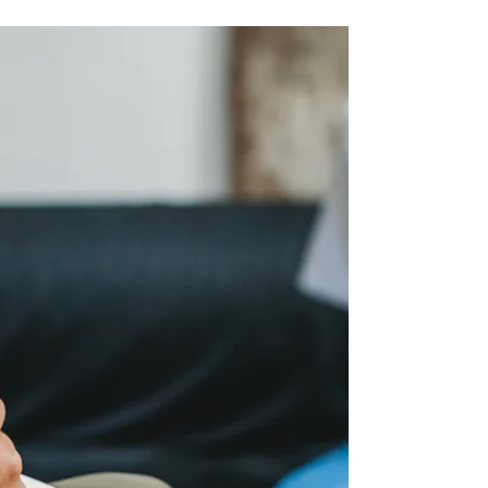
éprouvée ,parfois mensongère. T.
Nussberger Psy à Metz